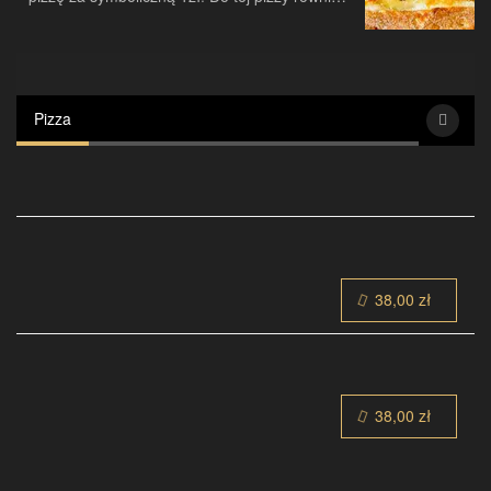
doliczamy 2 zł koszt pudełka na pizzę.
Ofertă
Pizza
38,00 zł
38,00 zł