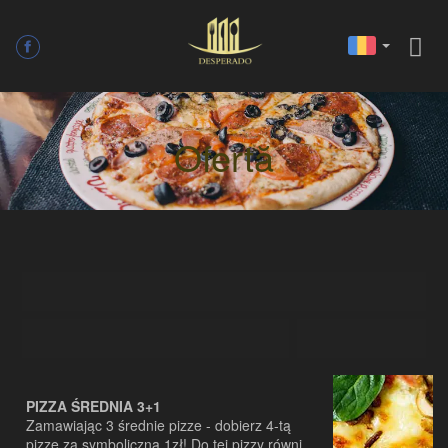
Ofertă
PIZZA ŚREDNIA 3+1
Zamawiając 3 średnie pizze - dobierz 4-tą
pizzę za symboliczną 1zł! Do tej pizzy również