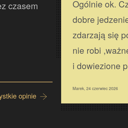
m.
Jak zwykle pu
,pizza całzon
samo wyśmien
Anna, 22 czerwiec 2026
stkie opinie