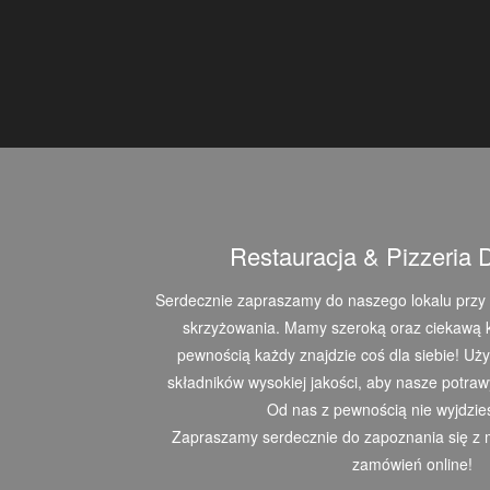
Restauracja & Pizzeria
Serdecznie zapraszamy do naszego lokalu przy u
skrzyżowania. Mamy szeroką oraz ciekawą ka
pewnością każdy znajdzie coś dla siebie! Uży
składników wysokiej jakości, aby nasze potra
Od nas z pewnością nie wyjdzie
Zapraszamy serdecznie do zapoznania się z 
zamówień online!