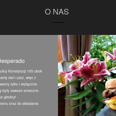
O NAS
 Desperado
licy Konstytucji 105 obok
rtę dań i pizz, więc z
wamy tylko i wyłącznie
wy były zawsze smaczne.
sz głodny!
menu oraz do składania