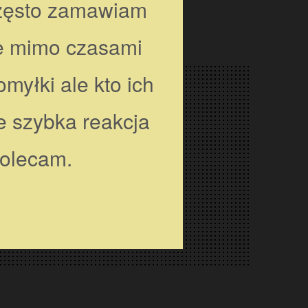
nktualnie a
e od zawsze tak
ita