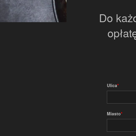
Do każ
opłat
Ulica
Miasto