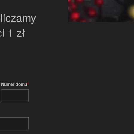
liczamy
i 1 zł
Numer domu